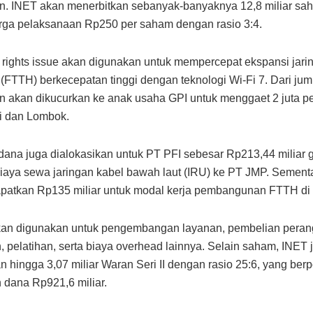
iun. INET akan menerbitkan sebanyak-banyaknya 12,8 miliar sa
rga pelaksanaan Rp250 per saham dengan rasio 3:4.
 rights issue akan digunakan untuk mempercepat ekspansi jari
FTTH) berkecepatan tinggi dengan teknologi Wi-Fi 7. Dari juml
iun akan dikucurkan ke anak usaha GPI untuk menggaet 2 juta 
li dan Lombok.
, dana juga dialokasikan untuk PT PFI sebesar Rp213,44 miliar 
iaya sewa jaringan kabel bawah laut (IRU) ke PT JMP. Sementa
patkan Rp135 miliar untuk modal kerja pembangunan FTTH di
kan digunakan untuk pengembangan layanan, pembelian peran
 pelatihan, serta biaya overhead lainnya. Selain saham, INET 
n hingga 3,07 miliar Waran Seri II dengan rasio 25:6, yang berp
dana Rp921,6 miliar.