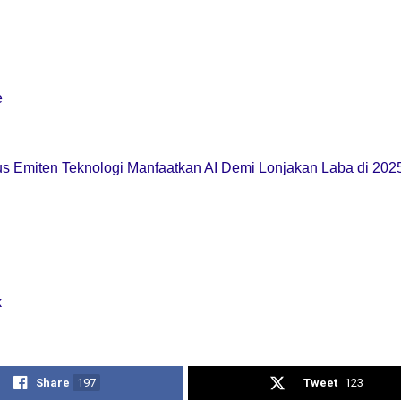
e
us Emiten Teknologi Manfaatkan AI Demi Lonjakan Laba di 202
k
Share
197
Tweet
123