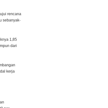
ujui rencana
u sebanyak-
aknya 1,85
impun dari
embangan
al kerja
gan