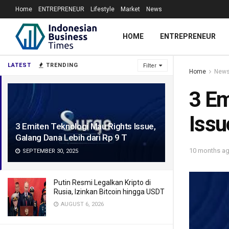
Home
ENTREPRENEUR
Lifestyle
Market
News
HOME
ENTREPRENEUR
LATEST
TRENDING
Filter
Home
New
3 Em
Issu
3 Emiten Teknologi Mau Rights Issue,
Galang Dana Lebih dari Rp 9 T
10 months a
SEPTEMBER 30, 2025
Putin Resmi Legalkan Kripto di
Rusia, Izinkan Bitcoin hingga USDT
AUGUST 6, 2026