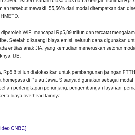
an 2.949.193.897 saham biasa atas nama dengan nominal Rp10
lah tersebut mewakili 55,56% dari modal ditempatkan dan dis
PMHMETD.
diperoleh WIFI mencapai Rp5,89 triliun dan tercatat mengalam
ibe. Setelah dikurangi biaya emisi, seluruh dana digunakan unt
da entitas anak JIA, yang kemudian meneruskan setoran mod
knya, IJE.
, Rp5,8 triliun dialokasikan untuk pembangunan jaringan FTT
uta homepass di Pulau Jawa. Sisanya digunakan sebagai modal 
belian perlengkapan penunjang, pengembangan layanan, pema
serta biaya overhead lainnya.
Video CNBC]