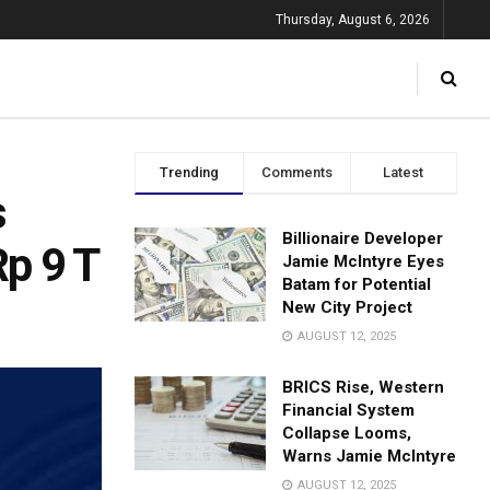
Thursday, August 6, 2026
Trending
Comments
Latest
s
Billionaire Developer
Rp 9 T
Jamie McIntyre Eyes
Batam for Potential
New City Project
AUGUST 12, 2025
BRICS Rise, Western
Financial System
Collapse Looms,
Warns Jamie McIntyre
AUGUST 12, 2025