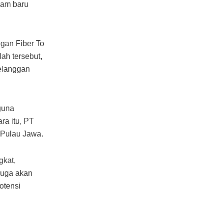
ham baru
ngan Fiber To
ah tersebut,
pelanggan
guna
ra itu, PT
 Pulau Jawa.
gkat,
juga akan
otensi