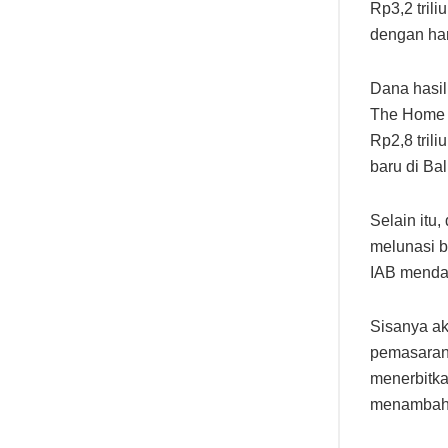
Rp3,2 tril
dengan ha
Dana hasil
The Home (
Rp2,8 tril
baru di Ba
Selain itu
melunasi b
IAB menda
Sisanya a
pemasaran,
menerbitka
menambah 