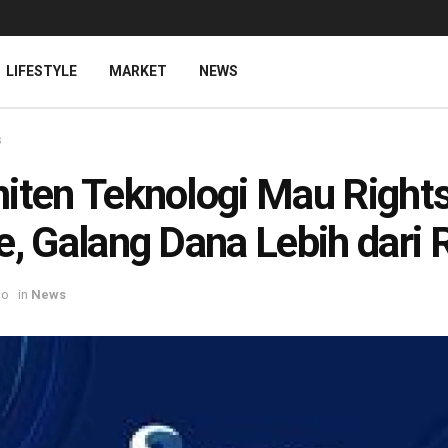
LIFESTYLE
MARKET
NEWS
s
iten Teknologi Mau Right
e, Galang Dana Lebih dari 
go
in
News