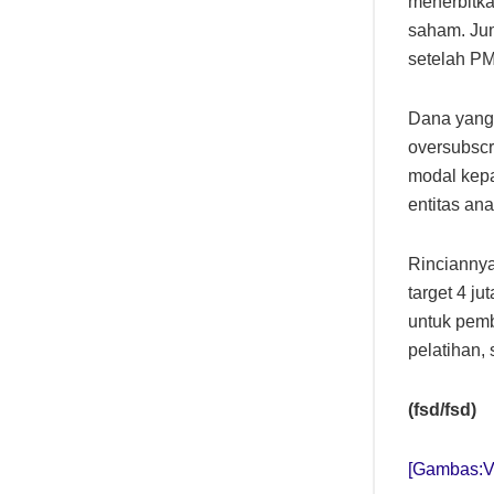
menerbitk
saham. Jum
setelah 
Dana yang 
oversubscr
modal kepa
entitas ana
Rinciannya
target 4 j
untuk pem
pelatihan, 
(fsd/fsd)
[Gambas: