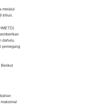
a melalui
triliun.
 (HMETD)
 memberikan
h dahulu.
ri pemegang
 Berikut
mbahan
i maksimal