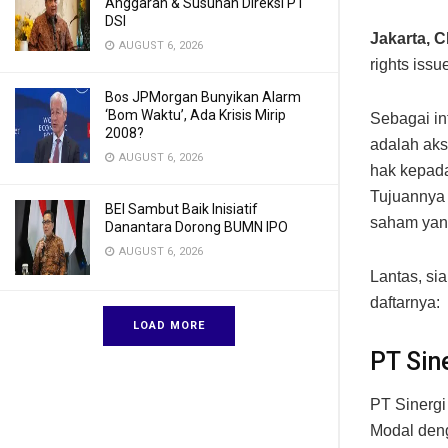
Anggaran & Susunan Direksi PT
DSI
Jakarta, 
AUGUST 6, 2026
rights iss
Bos JPMorgan Bunyikan Alarm
‘Bom Waktu’, Ada Krisis Mirip
Sebagai in
2008?
adalah aks
AUGUST 6, 2026
hak kepada
Tujuannya
BEI Sambut Baik Inisiatif
saham yang
Danantara Dorong BUMN IPO
AUGUST 6, 2026
Lantas, si
daftarnya:
LOAD MORE
PT Sin
PT Sinerg
Modal den