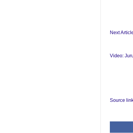
Next Articl
Video: Jur
Source lin