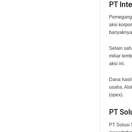
PT Int
Pemegang s
aksi korp
banyaknya 
Selain sah
miliar lem
aksi ini.
Dana hasi
usaha. Al
(opex).
PT Solu
PT Solusi 