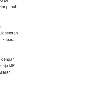
0 per
etor penuh
i
uk setoran
al kepada
H dengan
kerja IJE
saran,