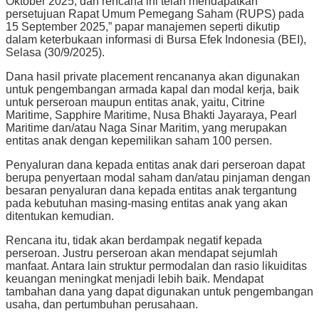
Oktober 2025, dan rencana ini telah mendapatkan
persetujuan Rapat Umum Pemegang Saham (RUPS) pada
15 September 2025,” papar manajemen seperti dikutip
dalam keterbukaan informasi di Bursa Efek Indonesia (BEI),
Selasa (30/9/2025).
Dana hasil private placement rencananya akan digunakan
untuk pengembangan armada kapal dan modal kerja, baik
untuk perseroan maupun entitas anak, yaitu, Citrine
Maritime, Sapphire Maritime, Nusa Bhakti Jayaraya, Pearl
Maritime dan/atau Naga Sinar Maritim, yang merupakan
entitas anak dengan kepemilikan saham 100 persen.
Penyaluran dana kepada entitas anak dari perseroan dapat
berupa penyertaan modal saham dan/atau pinjaman dengan
besaran penyaluran dana kepada entitas anak tergantung
pada kebutuhan masing-masing entitas anak yang akan
ditentukan kemudian.
Rencana itu, tidak akan berdampak negatif kepada
perseroan. Justru perseroan akan mendapat sejumlah
manfaat. Antara lain struktur permodalan dan rasio likuiditas
keuangan meningkat menjadi lebih baik. Mendapat
tambahan dana yang dapat digunakan untuk pengembangan
usaha, dan pertumbuhan perusahaan.