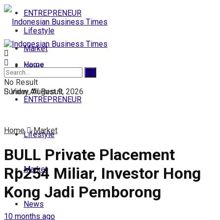
ENTREPRENEUR
Lifestyle
Market
Home
News
No Result
Sunday, August 9, 2026
View All Result
ENTREPRENEUR
Home
Market
Lifestyle
BULL Private Placement
Rp254 Miliar, Investor Hong
Market
Kong Jadi Pemborong
News
10 months ago