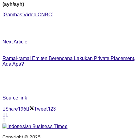
(ayh/ayh)
[Gambas:Video CNBC]
Next Article
Ramai-ramai Emiten Berencana Lakukan Private Placement,
Ada Apa?
Source link
Share
196
Tweet
123
Copyright © 2025 .