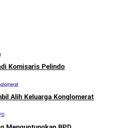
di Komisaris Pelindo
mbil Alih Keluarga Konglomerat
ling Menguntungkan BPD