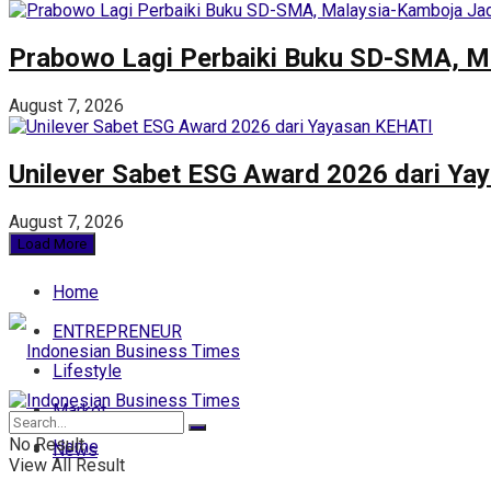
Prabowo Lagi Perbaiki Buku SD-SMA, M
August 7, 2026
Unilever Sabet ESG Award 2026 dari Y
August 7, 2026
Load More
Home
ENTREPRENEUR
Lifestyle
Market
No Result
Home
News
View All Result