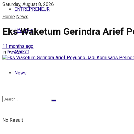
Saturday, August 8, 2026
ENTREPRENEUR
Home
News
Eks Waketum Gerindra Arief P
Lifestyle
11 months ago
Market
in
News
News
No Result