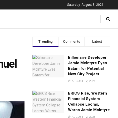
Saturday, August 8, 2026
Trending
Comments
Latest
Billionaire Developer
muel
Jamie McIntyre Eyes
Batam for Potential
New City Project
AUGUST 12, 2025
BRICS Rise, Western
Financial System
Collapse Looms,
Warns Jamie McIntyre
AUGUST 12, 2025