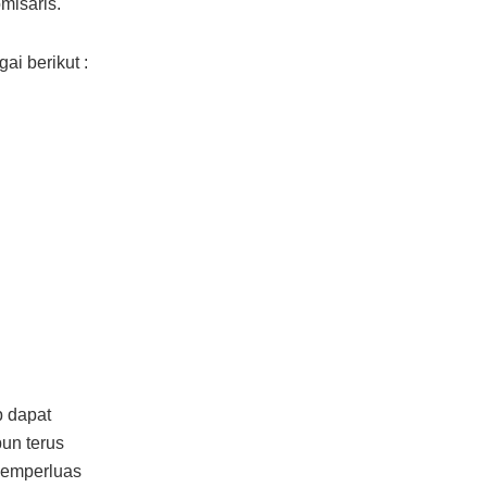
misaris.
i berikut :
p dapat
un terus
memperluas