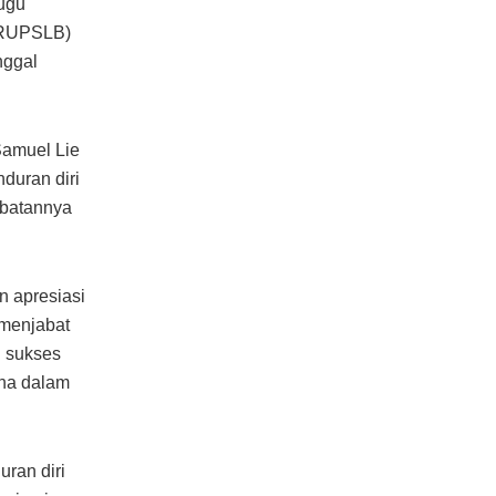
ugu
(RUPSLB)
nggal
Samuel Lie
duran diri
abatannya
n apresiasi
 menjabat
u sukses
ana dalam
ran diri