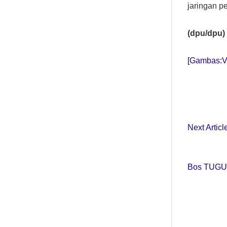
jaringan p
(dpu/dpu)
[Gambas:
Next Articl
Bos TUGU 