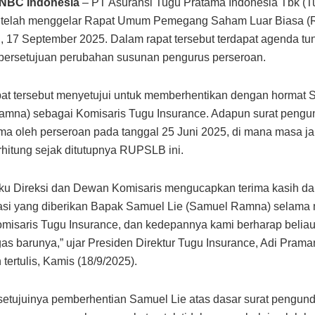
CNBC Indonesia
– PT Asuransi Tugu Pratama Indonesia Tbk (T
) telah menggelar Rapat Umum Pemegang Saham Luar Biasa 
 17 September 2025. Dalam rapat tersebut terdapat agenda tu
persetujuan perubahan susunan pengurus perseroan.
apat tersebut menyetujui untuk memberhentikan dengan hormat 
mna) sebagai Komisaris Tugu Insurance. Adapun surat pengun
rima oleh perseroan pada tanggal 25 Juni 2025, di mana masa j
erhitung sejak ditutupnya RUPSLB ini.
ku Direksi dan Dewan Komisaris mengucapkan terima kasih da
asi yang diberikan Bapak Samuel Lie (Samuel Ramna) selama
misaris Tugu Insurance, dan kedepannya kami berharap belia
as barunya,” ujar Presiden Direktur Tugu Insurance, Adi Pram
tertulis, Kamis (18/9/2025).
etujuinya pemberhentian Samuel Lie atas dasar surat pengundu