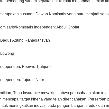
para pemegang saham sepakat untuk tidak menambah jumlah ko
i merupakan susunan Dewan Komisaris yang baru menjadi sebaga
omisaris/Komisaris Independen: Abdul Ghofar
: Bagus Agung Rahadiansyah
: Lowong
 Independen: Poerwo Tjahjono
Independen: Tajudin Noor
mikian, Tugu Insurance meyakini bahwa perusahaan akan teta
 mencapai target kinerja yang telah direncanakan. Perseroan p
untuk meningkatkan inovasi pada pengembangan produk dan 