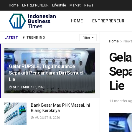
Home
ENTREPRENEUR
Lifestyle
Market
News
HOME
ENTREPRENEUR
LATEST
TRENDING
Filter
Home
New
Gela
Gelar RUPSLB, Tugu Insurance
Sepa
Sepakati Pengunduran Diri Samuel
Lie
Lie
SEPTEMBER 18, 2025
11 months a
Bank Besar Mau PHK Massal, Ini
Biang Keroknya
AUGUST 8, 2026