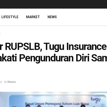
LIFESTYLE
MARKET
NEWS
s
r RUPSLB, Tugu Insurance
kati Pengunduran Diri Sa
go
in
News