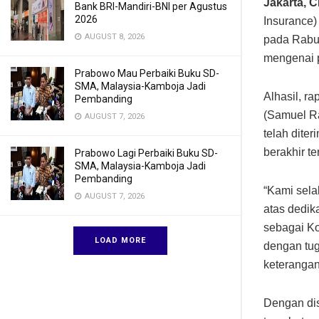
Jakarta, 
Bank BRI-Mandiri-BNI per Agustus
2026
Insurance
AUGUST 8, 2026
pada Rabu,
mengenai 
Prabowo Mau Perbaiki Buku SD-
SMA, Malaysia-Kamboja Jadi
Alhasil, r
Pembanding
(Samuel Ra
AUGUST 7, 2026
telah dite
berakhir t
Prabowo Lagi Perbaiki Buku SD-
SMA, Malaysia-Kamboja Jadi
Pembanding
“Kami sela
AUGUST 7, 2026
atas dedik
sebagai Ko
LOAD MORE
dengan tug
keterangan 
Dengan dis