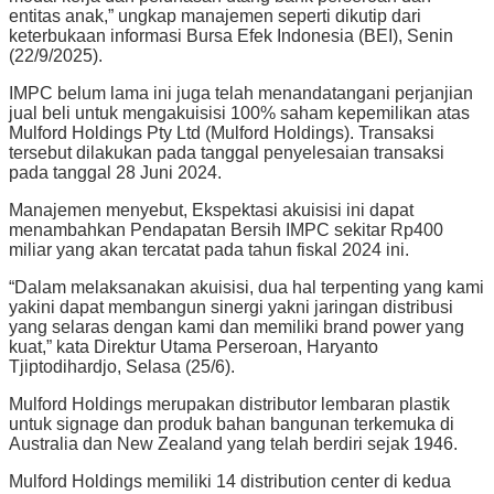
entitas anak,” ungkap manajemen seperti dikutip dari
keterbukaan informasi Bursa Efek Indonesia (BEI), Senin
(22/9/2025).
IMPC belum lama ini juga telah menandatangani perjanjian
jual beli untuk mengakuisisi 100% saham kepemilikan atas
Mulford Holdings Pty Ltd (Mulford Holdings). Transaksi
tersebut dilakukan pada tanggal penyelesaian transaksi
pada tanggal 28 Juni 2024.
Manajemen menyebut, Ekspektasi akuisisi ini dapat
menambahkan Pendapatan Bersih IMPC sekitar Rp400
miliar yang akan tercatat pada tahun fiskal 2024 ini.
“Dalam melaksanakan akuisisi, dua hal terpenting yang kami
yakini dapat membangun sinergi yakni jaringan distribusi
yang selaras dengan kami dan memiliki brand power yang
kuat,” kata Direktur Utama Perseroan, Haryanto
Tjiptodihardjo, Selasa (25/6).
Mulford Holdings merupakan distributor lembaran plastik
untuk signage dan produk bahan bangunan terkemuka di
Australia dan New Zealand yang telah berdiri sejak 1946.
Mulford Holdings memiliki 14 distribution center di kedua