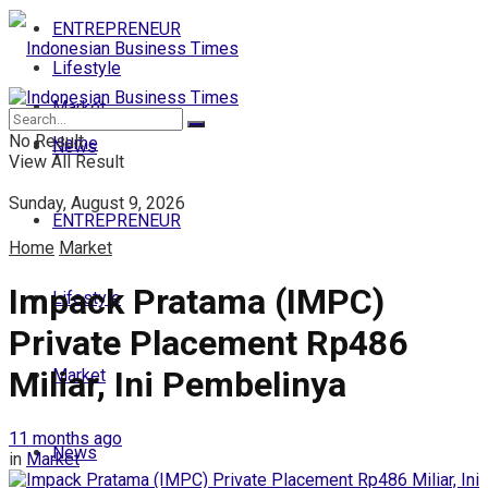
ENTREPRENEUR
Lifestyle
Market
No Result
Home
News
View All Result
Sunday, August 9, 2026
ENTREPRENEUR
Home
Market
Impack Pratama (IMPC)
Lifestyle
Private Placement Rp486
Miliar, Ini Pembelinya
Market
11 months ago
News
in
Market