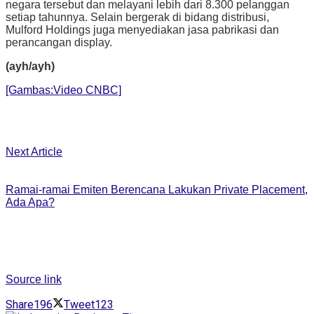
negara tersebut dan melayani lebih dari 8.300 pelanggan
setiap tahunnya. Selain bergerak di bidang distribusi,
Mulford Holdings juga menyediakan jasa pabrikasi dan
perancangan display.
(ayh/ayh)
[Gambas:Video CNBC]
Next Article
Ramai-ramai Emiten Berencana Lakukan Private Placement,
Ada Apa?
Source link
Share
196
Tweet
123