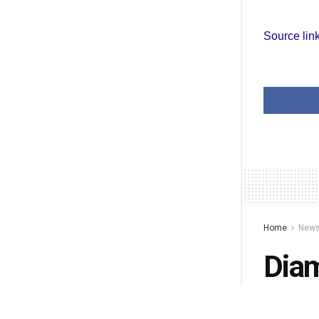
Source lin
Home
New
Diam
Biki