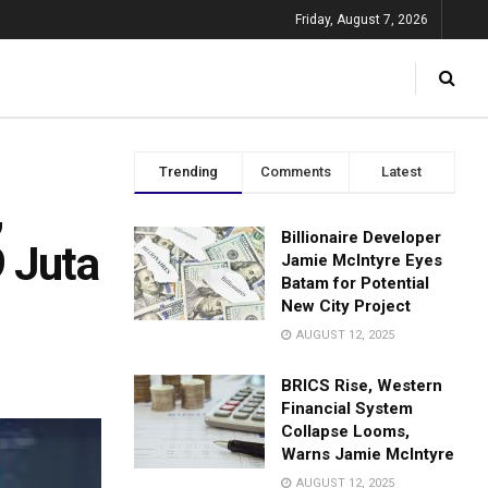
Friday, August 7, 2026
Trending
Comments
Latest
,
Billionaire Developer
 Juta
Jamie McIntyre Eyes
Batam for Potential
New City Project
AUGUST 12, 2025
BRICS Rise, Western
Financial System
Collapse Looms,
Warns Jamie McIntyre
AUGUST 12, 2025