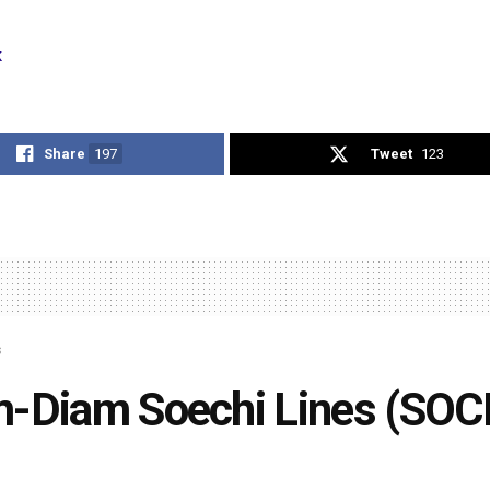
k
Share
197
Tweet
123
s
-Diam Soechi Lines (SOCI
n Dua Anak Usaha di Marsh