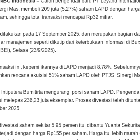
CNBC Indonesia –
Calon pengendali baru PT Leyand Internatio
ergi Mas, membeli 209 juta (5,27%) saham LAPD dengan harg
m, sehingga total transaksi mencapai Rp32 miliar.
 dilakukan pada 17 September 2025, dan merupakan bagian da
ujar manajemen seperti dikutip dari keterbukaan informasi di Bu
(BEI), Selasa (23/9/2025).
ansaksi ini, kepemilikannya diLAPD menjadi 8,78%. Sebelumn
an rencana akuisisi 51% saham LAPD oleh PTJSI Sinergi M
in, Intiputera Bumitirta mengurangi porsi saham LAPD. Pengenda
hui melepas 236,23 juta eksemplar. Proses divestasi telah ditun
ber 2025.
divestasi saham sekitar 5,95 persen itu, dibantu Yuanta Sekurit
terjadi dengan harga Rp155 per saham. Harga itu, lebih murah 