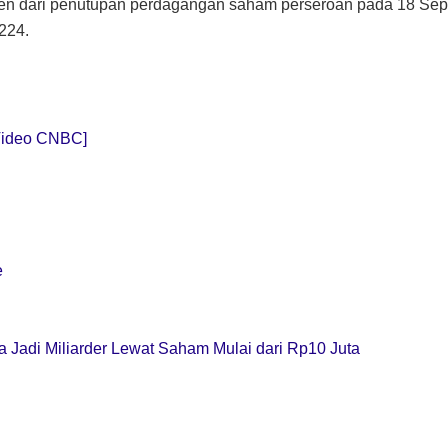
sen dari penutupan perdagangan saham perseroan pada 18 Se
p224.
Video CNBC]
e
a Jadi Miliarder Lewat Saham Mulai dari Rp10 Juta