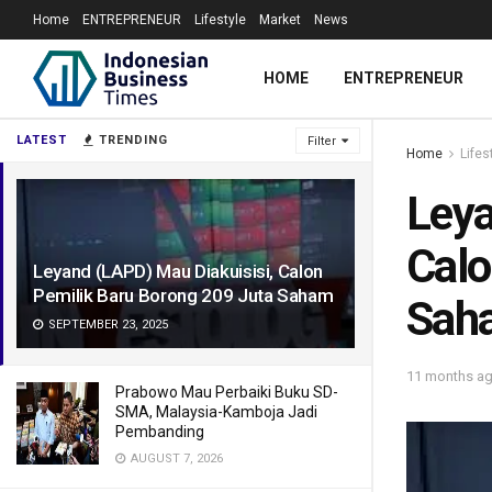
Home
ENTREPRENEUR
Lifestyle
Market
News
HOME
ENTREPRENEUR
LATEST
TRENDING
Filter
Home
Lifes
Leya
Calo
Leyand (LAPD) Mau Diakuisisi, Calon
Pemilik Baru Borong 209 Juta Saham
Sah
SEPTEMBER 23, 2025
11 months a
Prabowo Mau Perbaiki Buku SD-
SMA, Malaysia-Kamboja Jadi
Pembanding
AUGUST 7, 2026