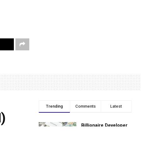
Trending
Comments
Latest
)
Billionaire Developer
all
Jamie McIntyre Eyes
Batam for Potential