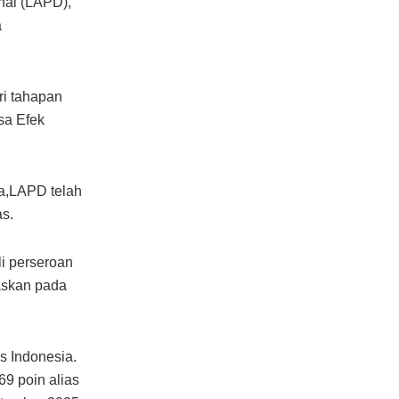
nal (LAPD),
a
ri tahapan
rsa Efek
ya,LAPD telah
as.
li perseroan
taskan pada
as Indonesia.
69 poin alias