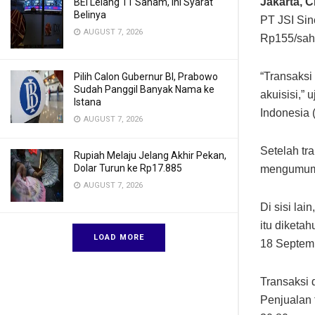
Jakarta, 
BEI Lelang 11 Saham, Ini Syarat
Belinya
PT JSI Sin
AUGUST 7, 2026
Rp155/saha
“Transaksi
Pilih Calon Gubernur BI, Prabowo
Sudah Panggil Banyak Nama ke
akuisisi,” 
Istana
Indonesia 
AUGUST 7, 2026
Setelah tr
Rupiah Melaju Jelang Akhir Pekan,
Dolar Turun ke Rp17.885
mengumumk
AUGUST 7, 2026
Di sisi la
itu diketa
LOAD MORE
18 Septem
Transaksi 
Penjualan 