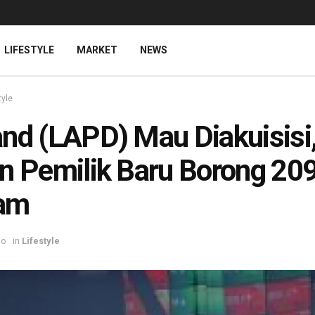
LIFESTYLE
MARKET
NEWS
tyle
nd (LAPD) Mau Diakuisisi
n Pemilik Baru Borong 209
am
go
in
Lifestyle