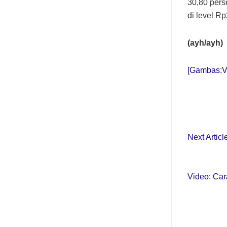
30,80 per
di level R
(ayh/ayh)
[Gambas:
Next Articl
Video: Car