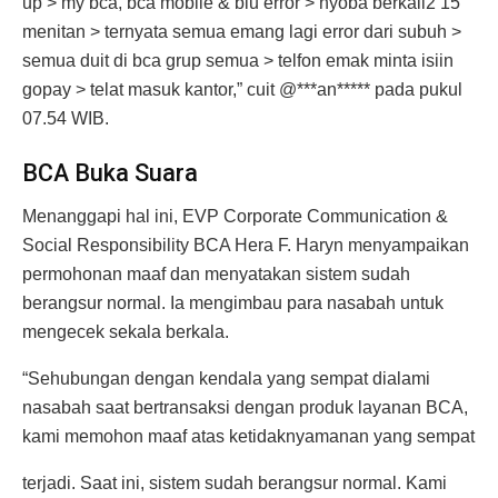
up > my bca, bca mobile & blu error > nyoba berkali2 15
menitan > ternyata semua emang lagi error dari subuh >
semua duit di bca grup semua > telfon emak minta isiin
gopay > telat masuk kantor,” cuit @***an***** pada pukul
07.54 WIB.
BCA Buka Suara
Menanggapi hal ini, EVP Corporate Communication &
Social Responsibility BCA Hera F. Haryn menyampaikan
permohonan maaf dan menyatakan sistem sudah
berangsur normal. Ia mengimbau para nasabah untuk
mengecek sekala berkala.
“Sehubungan dengan kendala yang sempat dialami
nasabah saat bertransaksi dengan produk layanan BCA,
kami memohon maaf atas ketidaknyamanan yang sempat
terjadi. Saat ini, sistem sudah berangsur normal. Kami