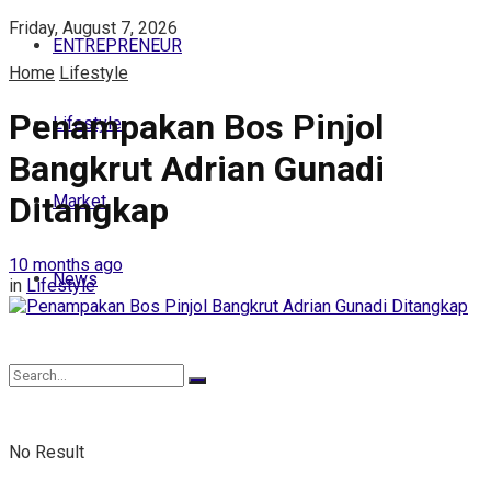
Friday, August 7, 2026
ENTREPRENEUR
Home
Lifestyle
Penampakan Bos Pinjol
Lifestyle
Bangkrut Adrian Gunadi
Ditangkap
Market
10 months ago
News
in
Lifestyle
No Result