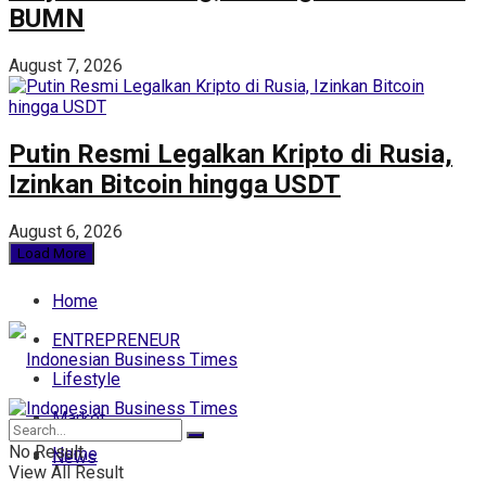
BUMN
August 7, 2026
Putin Resmi Legalkan Kripto di Rusia,
Izinkan Bitcoin hingga USDT
August 6, 2026
Load More
Home
ENTREPRENEUR
Lifestyle
Market
No Result
Home
News
View All Result