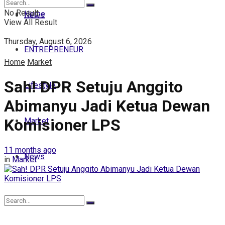
No Result
Home
News
View All Result
Thursday, August 6, 2026
ENTREPRENEUR
Home
Market
Sah! DPR Setuju Anggito
Lifestyle
Abimanyu Jadi Ketua Dewan
Komisioner LPS
Market
11 months ago
News
in
Market