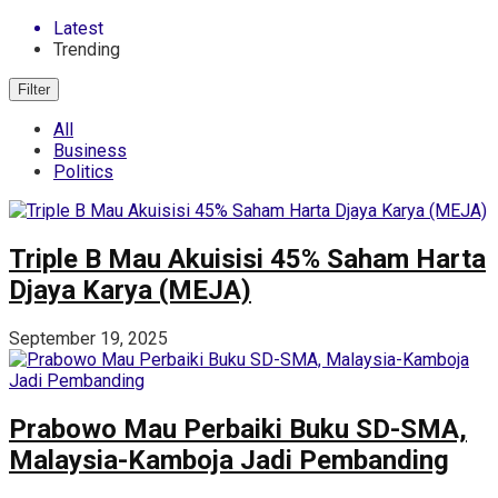
Latest
Trending
Filter
All
Business
Politics
Triple B Mau Akuisisi 45% Saham Harta
Djaya Karya (MEJA)
September 19, 2025
Prabowo Mau Perbaiki Buku SD-SMA,
Malaysia-Kamboja Jadi Pembanding