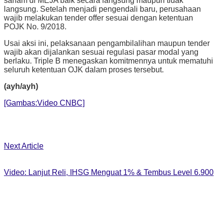
saham di MEJA baik secara langsung maupun tidak
langsung. Setelah menjadi pengendali baru, perusahaan
wajib melakukan tender offer sesuai dengan ketentuan
POJK No. 9/2018.
Usai aksi ini, pelaksanaan pengambilalihan maupun tender
wajib akan dijalankan sesuai regulasi pasar modal yang
berlaku. Triple B menegaskan komitmennya untuk mematuhi
seluruh ketentuan OJK dalam proses tersebut.
(ayh/ayh)
[Gambas:Video CNBC]
Next Article
Video: Lanjut Reli, IHSG Menguat 1% & Tembus Level 6.900