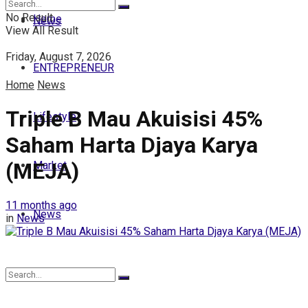
No Result
Home
News
View All Result
Friday, August 7, 2026
ENTREPRENEUR
Home
News
Triple B Mau Akuisisi 45%
Lifestyle
Saham Harta Djaya Karya
(MEJA)
Market
11 months ago
News
in
News