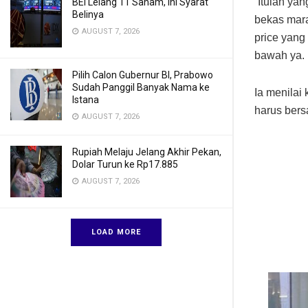
“Itulah ya
BEI Lelang 11 Saham, Ini Syarat
Belinya
bekas mara
AUGUST 7, 2026
price yang
bawah ya. I
Pilih Calon Gubernur BI, Prabowo
Sudah Panggil Banyak Nama ke
Ia menilai 
Istana
harus bers
AUGUST 7, 2026
Rupiah Melaju Jelang Akhir Pekan,
Dolar Turun ke Rp17.885
AUGUST 7, 2026
LOAD MORE