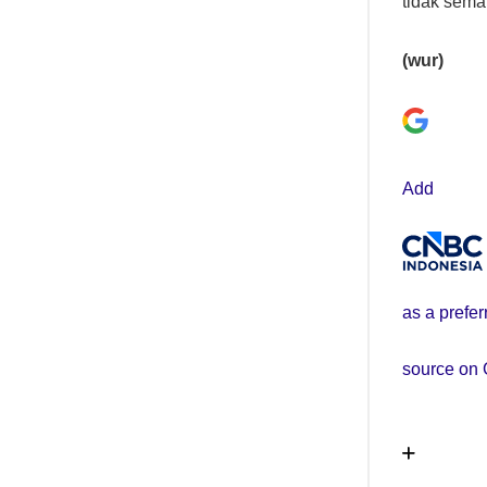
tidak sem
(wur)
Add
as a prefer
source on