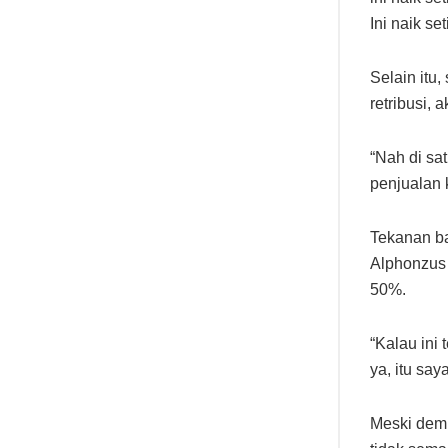
Ini naik se
Selain itu
retribusi,
“Nah di sat
penjualan 
Tekanan ba
Alphonzus 
50%.
“Kalau ini 
ya, itu say
Meski demi