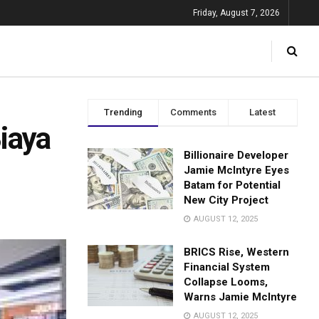
Friday, August 7, 2026
Trending
Comments
Latest
iaya
Billionaire Developer
Jamie McIntyre Eyes
Batam for Potential
New City Project
AUGUST 12, 2025
BRICS Rise, Western
Financial System
Collapse Looms,
Warns Jamie McIntyre
AUGUST 12, 2025