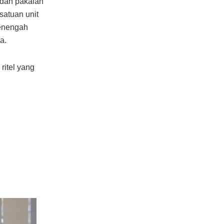
l dan pakaian
satuan unit
menengah
a.
ritel yang