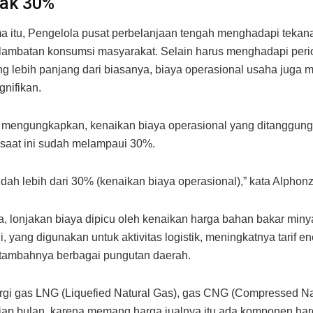
ak 30%
 itu, Pengelola pusat perbelanjaan tengah menghadapi tekana
lambatan konsumsi masyarakat. Selain harus menghadapi peri
g lebih panjang dari biasanya, biaya operasional usaha juga 
gnifikan.
 mengungkapkan, kenaikan biaya operasional yang ditanggung
l saat ini sudah melampaui 30%.
udah lebih dari 30% (kenaikan biaya operasional),” kata Alphon
a, lonjakan biaya dipicu oleh kenaikan harga bahan bakar min
, yang digunakan untuk aktivitas logistik, meningkatnya tarif en
tambahnya berbagai pungutan daerah.
rgi gas LNG (Liquefied Natural Gas), gas CNG (Compressed Na
etiap bulan, karena memang harga jualnya itu ada komponen ha