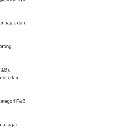
ri pajak dan
dorong
F&B).
ebih dari
 kategori F&B
ual agar