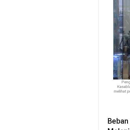
Peng
Kasabl
melihat p
Beban 