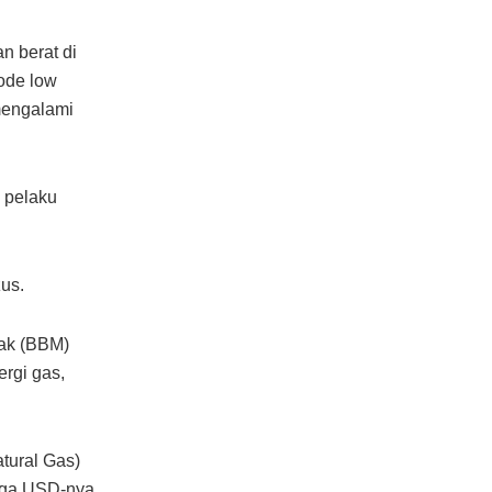
n berat di
ode low
mengalami
 pelaku
zus.
yak (BBM)
ergi gas,
tural Gas)
rga USD-nya.