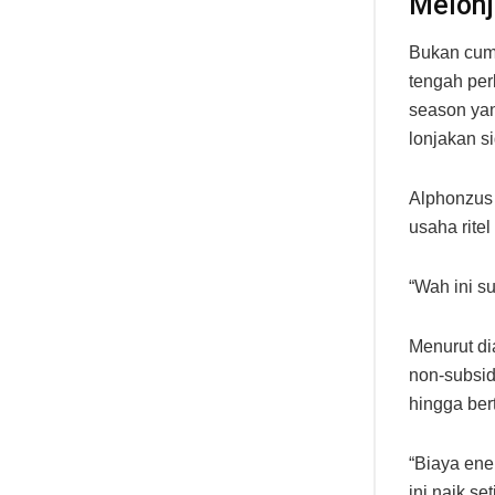
Melonj
Bukan cuma
tengah per
season yan
lonjakan si
Alphonzus
usaha rite
“Wah ini s
Menurut di
non-subsidi
hingga ber
“Biaya ene
ini naik s