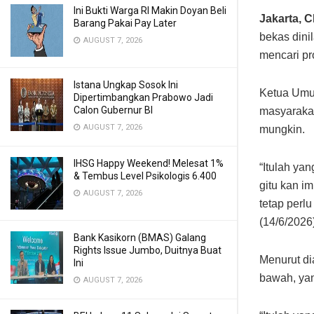
Ini Bukti Warga RI Makin Doyan Beli
Jakarta, 
Barang Pakai Pay Later
bekas dini
AUGUST 7, 2026
mencari pr
Istana Ungkap Sosok Ini
Ketua Umu
Dipertimbangkan Prabowo Jadi
Calon Gubernur BI
masyaraka
AUGUST 7, 2026
mungkin.
IHSG Happy Weekend! Melesat 1%
“Itulah ya
& Tembus Level Psikologis 6.400
gitu kan i
AUGUST 7, 2026
tetap perl
(14/6/2026)
Bank Kasikorn (BMAS) Galang
Rights Issue Jumbo, Duitnya Buat
Menurut di
Ini
bawah, yan
AUGUST 7, 2026