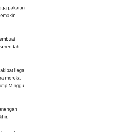
ngga pakaian
 semakin
membuat
 serendah
akibat ilegal
ena mereka
kutip Minggu
menengah
hir.