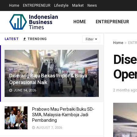
Home
ENTREPRENEUR
Lifestyle
Market
News
HOME
ENTREPRENEUR
LATEST
TRENDING
Filter
Home
ENT
Dise
Oper
Diserang Baju Bekas Impor & Biaya
Operasional Naik
2 months ag
JUNE 14, 2026
Prabowo Mau Perbaiki Buku SD-
SMA, Malaysia-Kamboja Jadi
Pembanding
AUGUST 7, 2026