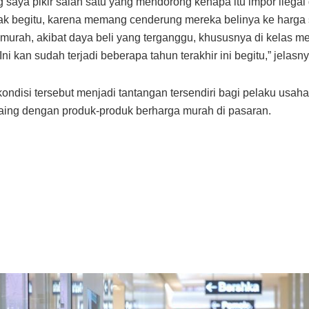
ng saya pikir salah satu yang mendorong kenapa itu impor ilega
k begitu, karena memang cenderung mereka belinya ke harga 
 murah, akibat daya beli yang terganggu, khususnya di kelas 
ni kan sudah terjadi beberapa tahun terakhir ini begitu,” jelasny
kondisi tersebut menjadi tantangan tersendiri bagi pelaku usaha 
aing dengan produk-produk berharga murah di pasaran.