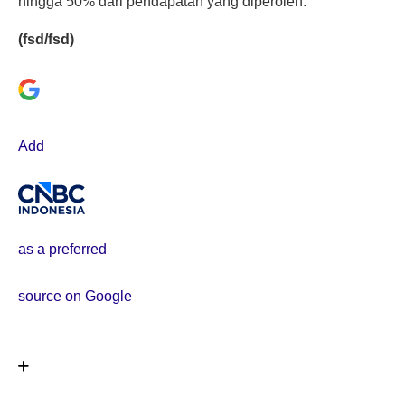
hingga 50% dari pendapatan yang diperoleh.
(fsd/fsd)
Add
as a preferred
source on Google