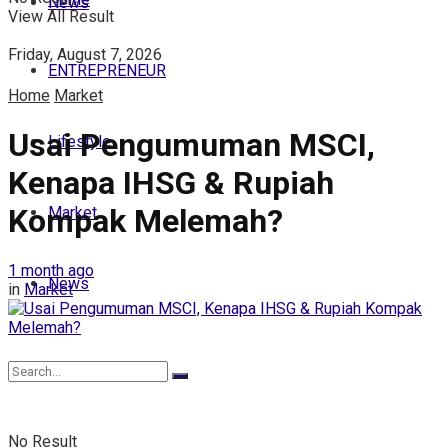
News
View All Result
Friday, August 7, 2026
ENTREPRENEUR
Home
Market
Usai Pengumuman MSCI,
Lifestyle
Kenapa IHSG & Rupiah
Kompak Melemah?
Market
1 month ago
News
in
Market
No Result