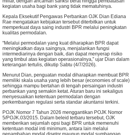
miliar, dengan ancaman sanksi berat hingga pembatasan
kegiatan usaha bagi bank yang tidak mematuhinya.
Kepala Eksekutif Pengawas Perbankan OJK Dian Ediana
Rae mengatakan kebijakan tersebut diterbitkan untuk
memperkuat daya saing industri BPR melalui peningkatan
kualitas permodalan.
“Melalui permodalan yang kuat diharapkan BPR dapat
meningkatkan daya saingnya, menjalankan fungsi
intermediarinya dengan baik, dan dapat menyerap risiko
yang timbul atas kegiatan operasionalnya,” ujar Dian dalam
keterangan tertulis, dikutip Sabtu (4/7/2026).
Menurut Dian, penguatan modal diharapkan membuat BPR
memiliki skala usaha yang lebih besar (economies of scale)
sehingga mampu bertahan di tengah persaingan industri
perbankan yang semakin ketat. Aturan baru ini sekaligus
menyesuaikan ketentuan permodalan dengan
perkembangan regulasi serta standar akuntansi terkini.
POJK Nomor 7 Tahun 2026 menggantikan POJK Nomor
5/POJK.03/2015. Dalam beleid terbaru tersebut, OJK
memberikan sejumlah opsi bagi BPR untuk memenuhi
ketentuan modal inti minimum, antara lain melalui
penambahan modal disetor maupun modal sumbangan