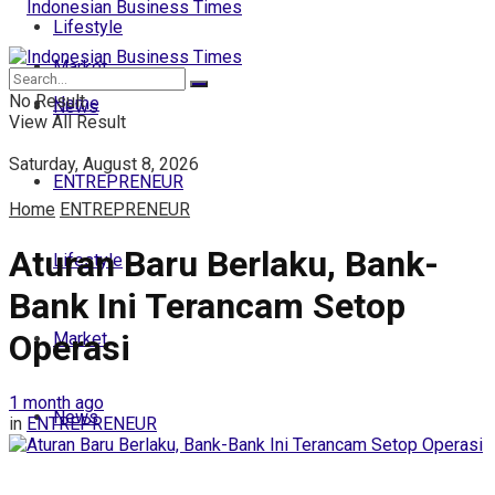
Lifestyle
Market
No Result
Home
News
View All Result
Saturday, August 8, 2026
ENTREPRENEUR
Home
ENTREPRENEUR
Aturan Baru Berlaku, Bank-
Lifestyle
Bank Ini Terancam Setop
Operasi
Market
1 month ago
News
in
ENTREPRENEUR