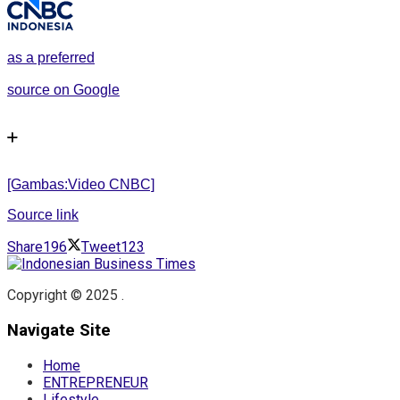
as a preferred
source on Google
[Gambas:Video CNBC]
Source link
Share
196
Tweet
123
Copyright © 2025 .
Navigate Site
Home
ENTREPRENEUR
Lifestyle