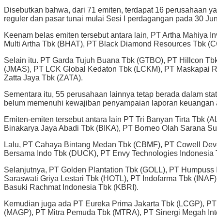
Disebutkan bahwa, dari 71 emiten, terdapat 16 perusahaan 
reguler dan pasar tunai mulai Sesi I perdagangan pada 30 Jun
Keenam belas emiten tersebut antara lain, PT Artha Mahiya 
Multi Artha Tbk (BHAT), PT Black Diamond Resources Tbk (C
Selain itu. PT Garda Tujuh Buana Tbk (GTBO), PT Hillcon Tbk
(JMAS), PT LCK Global Kedaton Tbk (LCKM), PT Maskapai Re
Zatta Jaya Tbk (ZATA).
Sementara itu, 55 perusahaan lainnya tetap berada dalam stat
belum memenuhi kewajiban penyampaian laporan keuangan 
Emiten-emiten tersebut antara lain PT Tri Banyan Tirta Tbk
Binakarya Jaya Abadi Tbk (BIKA), PT Borneo Olah Sarana S
Lalu, PT Cahaya Bintang Medan Tbk (CBMF), PT Cowell Devel
Bersama Indo Tbk (DUCK), PT Envy Technologies Indonesia
Selanjutnya, PT Golden Plantation Tbk (GOLL), PT Humpuss
Saraswati Griya Lestari Tbk (HOTL), PT Indofarma Tbk (INAF
Basuki Rachmat Indonesia Tbk (KBRI).
Kemudian juga ada PT Eureka Prima Jakarta Tbk (LCGP), PT
(MAGP), PT Mitra Pemuda Tbk (MTRA), PT Sinergi Megah Inte