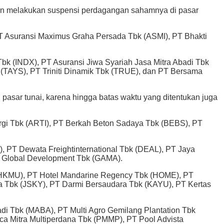
kan melakukan suspensi perdagangan sahamnya di pasar
PT Asuransi Maximus Graha Persada Tbk (ASMI), PT Bhakti
Tbk (INDX), PT Asuransi Jiwa Syariah Jasa Mitra Abadi Tbk
TAYS), PT Triniti Dinamik Tbk (TRUE), dan PT Bersama
 pasar tunai, karena hingga batas waktu yang ditentukan juga
ergi Tbk (ARTI), PT Berkah Beton Sadaya Tbk (BEBS), PT
 PT Dewata Freightinternational Tbk (DEAL), PT Jaya
 Global Development Tbk (GAMA).
 (HKMU), PT Hotel Mandarine Regency Tbk (HOME), PT
ia Tbk (JSKY), PT Darmi Bersaudara Tbk (KAYU), PT Kertas
i Tbk (MABA), PT Multi Agro Gemilang Plantation Tbk
a Mitra Multiperdana Tbk (PMMP), PT Pool Advista