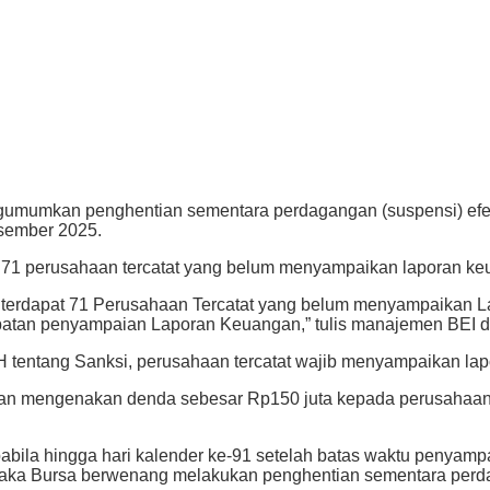
gumumkan penghentian sementara perdagangan (suspensi) efe
sember 2025.
t 71 perusahaan tercatat yang belum menyampaikan laporan ke
6 terdapat 71 Perusahaan Tercatat yang belum menyampaikan
tan penyampaian Laporan Keuangan,” tulis manajemen BEI dal
H tentang Sanksi, perusahaan tercatat wajib menyampaikan lap
II dan mengenakan denda sebesar Rp150 juta kepada perusaha
apabila hingga hari kalender ke-91 setelah batas waktu penya
aka Bursa berwenang melakukan penghentian sementara perda