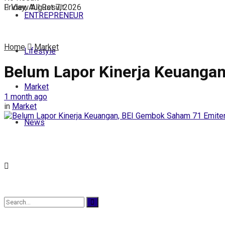
Friday, August 7, 2026
View All Result
ENTREPRENEUR
Home
Market
Lifestyle
Belum Lapor Kinerja Keuangan
Market
1 month ago
in
Market
News