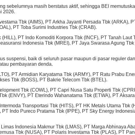
yang sebelumnya masih berstatus aktif, sehingga BEI memutus
i 2026.
Investama Tbk (AIMS), PT Arkha Jayanti Persada Tbk (ARKA), 
OAL), PT Toba Surimi Industries Tbk (CRAB).
 (HILL), PT Indo Komoditi Korpora Tbk (INCF), PT Tanah Laut 
asuransi Indonesia Tbk (MREI), PT Jaya Swarasa Agung Tbk (
us suspensi, baik di seluruh pasar maupun di pasar reguler dan
atau pembayaran denda.
 (ALTO), PT Armidian Karyatama Tbk (ARMY), PT Ratu Prabu En
ukses Tbk (BOSS), PT Bakrie Telecom Tbk (BTEL).
opment Tbk (COWL), PT Capri Nusa Satu Properti Tbk (CPRI),
 Tbk (ENVY), PT Eterindo Wahanatama Tbk (ETWA), PT Aksara
 Intermoda Transportasi Tbk (HITS), PT HK Metals Utama Tbk
), PT Indo Pureco Pratama Tbk (IPPE), PT Sky Energy Indones
 Limas Indonesia Makmur Tbk (LMAS), PT Marga Abhinaya Abad
rnusa Tbk (NUSA), PT Polaris Investama Tbk (PLAS), PT Panc