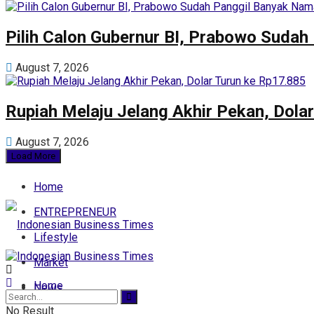
Pilih Calon Gubernur BI, Prabowo Sudah
August 7, 2026
Rupiah Melaju Jelang Akhir Pekan, Dola
August 7, 2026
Load More
Home
ENTREPRENEUR
Lifestyle
Market
Home
News
No Result