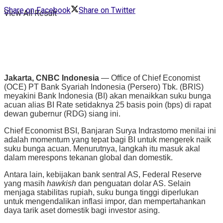
Share on Facebook
Share on Twitter
View All Result
Jakarta, CNBC Indonesia
— Office of Chief Economist
(OCE) PT Bank Syariah Indonesia (Persero) Tbk. (BRIS)
meyakini Bank Indonesia (BI) akan menaikkan suku bunga
acuan alias BI Rate setidaknya 25 basis poin (bps) di rapat
dewan gubernur (RDG) siang ini.
Chief Economist BSI, Banjaran Surya Indrastomo menilai ini
adalah momentum yang tepat bagi BI untuk mengerek naik
suku bunga acuan. Menurutnya, langkah itu masuk akal
dalam merespons tekanan global dan domestik.
Antara lain, kebijakan bank sentral AS, Federal Reserve
yang masih
hawkish
dan penguatan dolar AS. Selain
menjaga stabilitas rupiah, suku bunga tinggi diperlukan
untuk mengendalikan inflasi impor, dan mempertahankan
daya tarik aset domestik bagi investor asing.