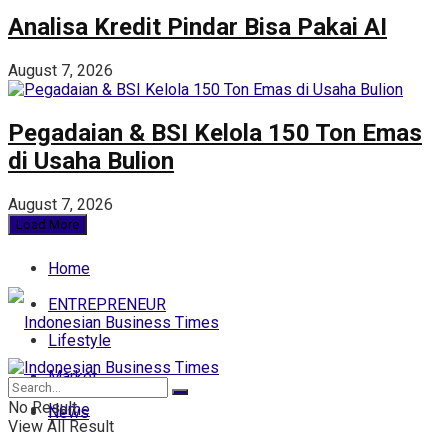
Analisa Kredit Pindar Bisa Pakai AI
August 7, 2026
Pegadaian & BSI Kelola 150 Ton Emas
di Usaha Bulion
August 7, 2026
Load More
Home
ENTREPRENEUR
Lifestyle
Market
No Result
Home
News
View All Result