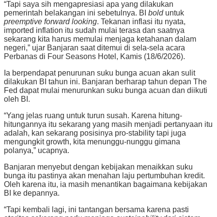
“Tapi saya sih mengapresiasi apa yang dilakukan
pemerintah belakangan ini sebetulnya. BI
bold
untuk
preemptive forward looking
. Tekanan inflasi itu nyata,
imported inflation itu sudah mulai terasa dan saatnya
sekarang kita harus memulai menjaga ketahanan dalam
negeri,” ujar Banjaran saat ditemui di sela-sela acara
Perbanas di Four Seasons Hotel, Kamis (18/6/2026).
Ia berpendapat penurunan suku bunga acuan akan sulit
dilakukan BI tahun ini. Banjaran berharap tahun depan The
Fed dapat mulai menurunkan suku bunga acuan dan diikuti
oleh BI.
“Yang jelas ruang untuk turun susah. Karena hitung-
hitungannya itu sekarang yang masih menjadi pertanyaan itu
adalah, kan sekarang posisinya pro-stability tapi juga
mengungkit growth, kita menunggu-nunggu gimana
polanya,” ucapnya.
Banjaran menyebut dengan kebijakan menaikkan suku
bunga itu pastinya akan menahan laju pertumbuhan kredit.
Oleh karena itu, ia masih menantikan bagaimana kebijakan
BI ke depannya.
“Tapi kembali lagi, ini tantangan bersama karena pasti