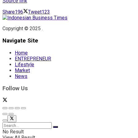
Source link
Share
196
Tweet
123
Copyright © 2025 .
Navigate Site
Home
ENTREPRENEUR
Lifestyle
Market
News
Follow Us
No Result
View All Result