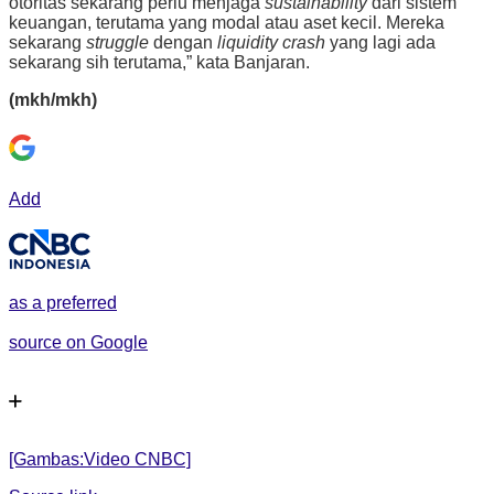
otoritas sekarang perlu menjaga
sustainability
dari sistem
keuangan, terutama yang modal atau aset kecil. Mereka
sekarang
struggle
dengan
liquidity crash
yang lagi ada
sekarang sih terutama,” kata Banjaran.
(mkh/mkh)
Add
as a preferred
source on Google
[Gambas:Video CNBC]