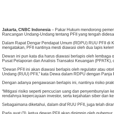
Jakarta, CNBC Indonesia
– Pakar Hukum mendorong pemerin
Rancangan Undang-Undang tentang PFII yang tengah didesa
Dalam Rapat Dengar Pendapat Umum (RDPU) RUU PFII di Kom
mengatakan, PFII nantinya mesti diawasi oleh dua lapis kele
Dewan ini pun kata dia harus diawasi berlapis oleh lembaga 
Pusat Pelaporan dan Analisis Transaksi Keuangan (PPATK)
“Dewan PFII ini akan diawasi berlapis oleh regulator atau 
Undang (RUU) PFII,” kata Dewa dalam RDPU dengan Panja RUU
Dengan adanya pengawasan berlapis ini, nantinya risiko prak
“Mitigasi risiko seperti pencucian uang dan penyembunyian k
rendahnya kepercayaan investor, serta kejahatan siber dan ke
Sebagaimana diketahui, dalam draf RUU PFII, juga telah diran
Pada ayat (3), ketua dewan PFII akan dipimpin oleh gubernur. 