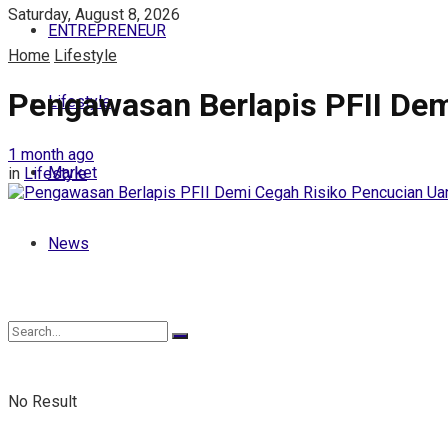
Saturday, August 8, 2026
ENTREPRENEUR
Home
Lifestyle
Pengawasan Berlapis PFII De
Lifestyle
1 month ago
Market
in
Lifestyle
News
No Result