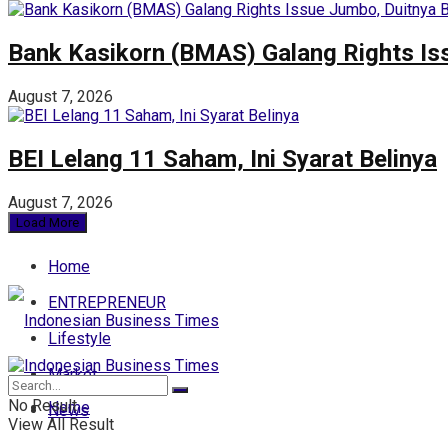
Bank Kasikorn (BMAS) Galang Rights Iss
August 7, 2026
BEI Lelang 11 Saham, Ini Syarat Belinya
August 7, 2026
Load More
Home
ENTREPRENEUR
Lifestyle
Market
No Result
Home
News
View All Result