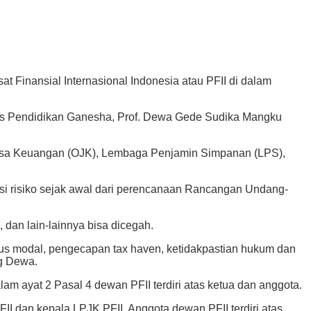
nansial Internasional Indonesia atau PFII di dalam
as Pendidikan Ganesha, Prof. Dewa Gede Sudika Mangku
as Jasa Keuangan (OJK), Lembaga Penjamin Simpanan (LPS),
asi risiko sejak awal dari perencanaan Rancangan Undang-
dan lain-lainnya bisa dicegah.
 arus modal, pengecapan tax haven, ketidakpastian hukum dan
ng Dewa.
lam ayat 2 Pasal 4 dewan PFII terdiri atas ketua dan anggota.
FII dan kepala LPJK PFII. Anggota dewan PFII terdiri atas