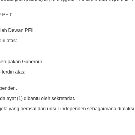
 PFII:
oleh Dewan PFII.
ri atas:
merupakan Gubernur.
erdiri atas:
ependen.
ayat (1) dibantu oleh sekretariat.
ota yang berasal dari unsur independen sebagaimana dimaksud 