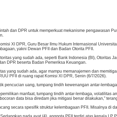
tah dan DPR untuk memperkuat mekanisme pengawasan Pusat Fi
n.
isi XI DPR, Guru Besar Ilmu Hukum Internasional Universit
mbagaan, yakni Dewan PFII dan Badan Otorita PFII.
otoritas yang sudah ada, seperti Bank Indonesia (BI), Otorit
, dan DPR beserta Badan Pemeriksa Keuangan.
otoritas yang sudah ada, agar mampu memanajemen dan memitig
 PFII di ruang rapat Komisi XI DPR, Senin (6/7/2026).
tik pencucian uang, tumpang tindih kewenangan antar-lembaga, 
epemilikan manfaat, tumpang tindih antar-lembaga, volatilitas
bocoran data bisa diredam jika mitigasi benar dilakukan,” tera
cang secara spesifik struktur kelembagaan PFII. Misalnya di da
Sedangkan pada ayat (4), anggota PFII terdiri atas kepala LP P