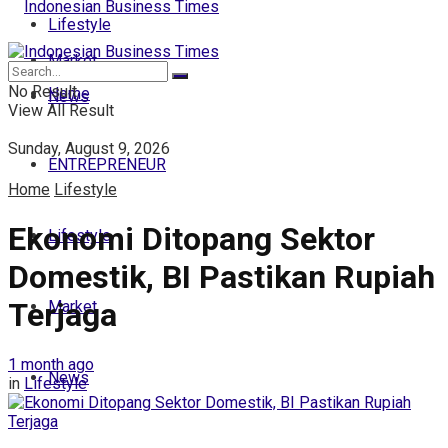
Lifestyle
Market
No Result
Home
News
View All Result
Sunday, August 9, 2026
ENTREPRENEUR
Home
Lifestyle
Ekonomi Ditopang Sektor
Lifestyle
Domestik, BI Pastikan Rupiah
Terjaga
Market
1 month ago
News
in
Lifestyle