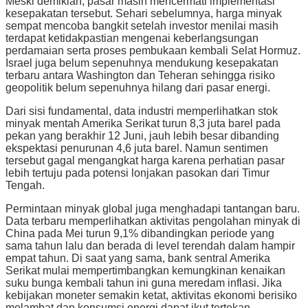
Meski demikian, pasar masih mencermati implementasi
kesepakatan tersebut. Sehari sebelumnya, harga minyak
sempat mencoba bangkit setelah investor menilai masih
terdapat ketidakpastian mengenai keberlangsungan
perdamaian serta proses pembukaan kembali Selat Hormuz.
Israel juga belum sepenuhnya mendukung kesepakatan
terbaru antara Washington dan Teheran sehingga risiko
geopolitik belum sepenuhnya hilang dari pasar energi.
Dari sisi fundamental, data industri memperlihatkan stok
minyak mentah Amerika Serikat turun 8,3 juta barel pada
pekan yang berakhir 12 Juni, jauh lebih besar dibanding
ekspektasi penurunan 4,6 juta barel. Namun sentimen
tersebut gagal mengangkat harga karena perhatian pasar
lebih tertuju pada potensi lonjakan pasokan dari Timur
Tengah.
Permintaan minyak global juga menghadapi tantangan baru.
Data terbaru memperlihatkan aktivitas pengolahan minyak di
China pada Mei turun 9,1% dibandingkan periode yang
sama tahun lalu dan berada di level terendah dalam hampir
empat tahun. Di saat yang sama, bank sentral Amerika
Serikat mulai mempertimbangkan kemungkinan kenaikan
suku bunga kembali tahun ini guna meredam inflasi. Jika
kebijakan moneter semakin ketat, aktivitas ekonomi berisiko
melambat dan konsumsi energi dapat ikut tertekan.