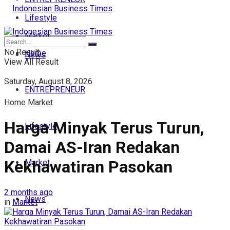
Lifestyle
Market
No Result
Home
News
View All Result
Saturday, August 8, 2026
ENTREPRENEUR
Home
Market
Harga Minyak Terus Turun,
Lifestyle
Damai AS-Iran Redakan
Kekhawatiran Pasokan
Market
2 months ago
News
in
Market