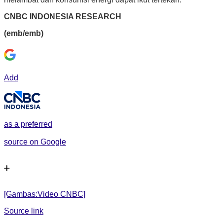
CNBC INDONESIA RESEARCH
(emb/emb)
Add
as a preferred
source on Google
[Gambas:Video CNBC]
Source link