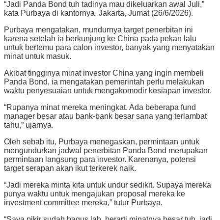
“Jadi Panda Bond tuh tadinya mau dikeluarkan awal Juli,”
kata Purbaya di kantornya, Jakarta, Jumat (26/6/2026).
Purbaya mengatakan, mundurnya target penerbitan ini
karena setelah ia berkunjung ke China pada pekan lalu
untuk bertemu para calon investor, banyak yang menyatakan
minat untuk masuk.
Akibat tingginya minat investor China yang ingin membeli
Panda Bond, ia mengatakan pemerintah perlu melakukan
waktu penyesuaian untuk mengakomodir kesiapan investor.
“Rupanya minat mereka meningkat. Ada beberapa fund
manager besar atau bank-bank besar sana yang terlambat
tahu,” ujarnya.
Oleh sebab itu, Purbaya menegaskan, permintaan untuk
mengundurkan jadwal penerbitan Panda Bond merupakan
permintaan langsung para investor. Karenanya, potensi
target serapan akan ikut terkerek naik.
“Jadi mereka minta kita untuk undur sedikit. Supaya mereka
punya waktu untuk mengajukan proposal mereka ke
investment committee mereka,” tutur Purbaya.
“Saya pikir sudah bagus lah, berarti minatnya besar tuh, jadi