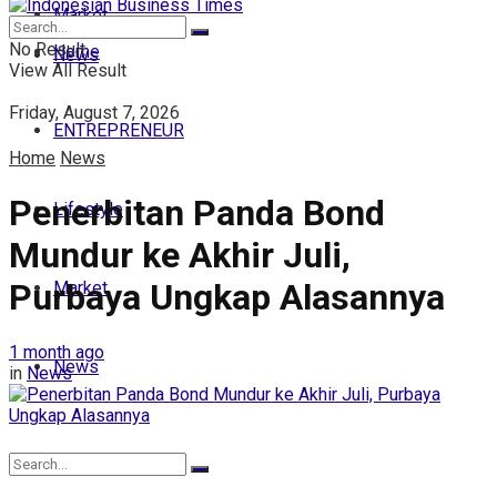
Market
No Result
Home
News
View All Result
Friday, August 7, 2026
ENTREPRENEUR
Home
News
Penerbitan Panda Bond
Lifestyle
Mundur ke Akhir Juli,
Purbaya Ungkap Alasannya
Market
1 month ago
News
in
News